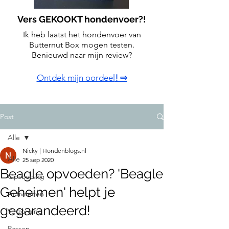
Vers GEKOOKT hondenvoer?!
Ik heb laatst het hondenvoer van
Butternut Box mogen testen.
Benieuwd naar mijn review?
Ontdek mijn oordeel
! ⇨
Post
Alle
Nicky | Hondenblogs.nl
Alle
25 sep 2020
Beagle opvoeden? 'Beagle
Opvoeding
Geheimen' helpt je
Activiteiten
gegarandeerd!
Verzorging
Rassen