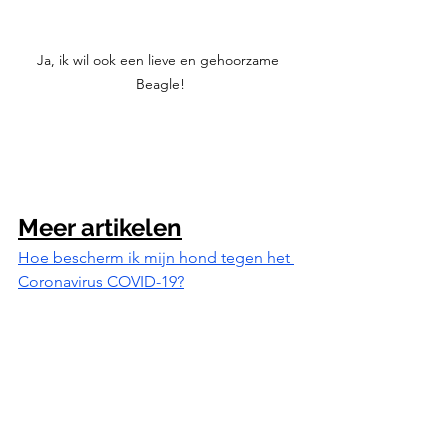
Ja, ik wil ook een lieve en gehoorzame 
Beagle!
Meer artikelen
Hoe bescherm ik mijn hond tegen het 
Coronavirus COVID-19?
Overgewicht, ook een hond kan er last 
van hebben!
Kleine honden: dit zijn de 28 leukste!
7x De leukste hondenmanden voor jou 
en je hond!
8 redenen waarom kauwspeelgoed 