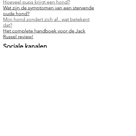
Hoeveel pups krijgt een hond?
Wat zijn de symptomen van een stervende
oude hond?
Mijn hond zondert zich af.. wat betekent
dat?
Het complete handboek voor de Jack
Russel review!
Sociale kanalen
Over ons
Op honden
blogs.nl vind je van alles wat met
honden te maken heeft. Van leuke activiteiten
tot belangrijke opvoeding. Dus neem lekker