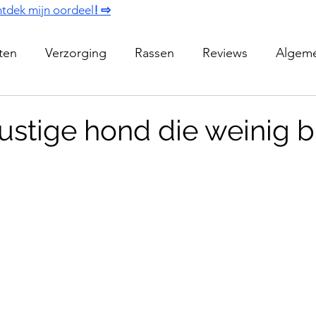
tdek mijn oordeel
! ⇨
iten
Verzorging
Rassen
Reviews
Algem
ustige hond die weinig bl