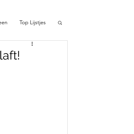
een
Top Lijstjes
aft!