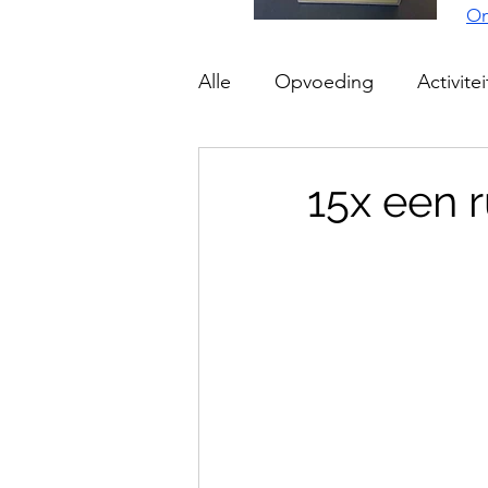
On
Alle
Opvoeding
Activite
15x een r