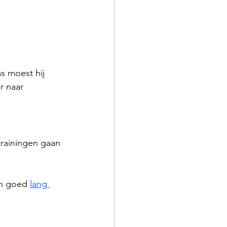
 moest hij 
 naar 
trainingen gaan 
n goed 
lang 