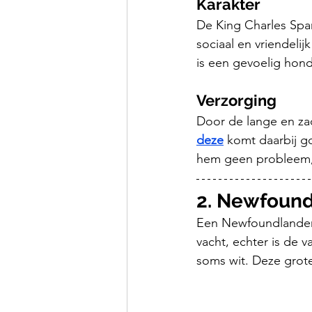
Karakter
De King Charles Span
sociaal en vriendelijk
is een gevoelig hond
Verzorging
Door de lange en zac
deze
 komt daarbij go
hem geen probleem, h
2. Newfoun
Een Newfoundlander i
vacht, echter is de v
soms wit. Deze grote