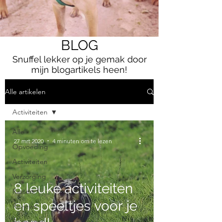
BLOG
Snuffel lekker op je gemak door
mijn blogartikels heen!
Alle artikelen
Activiteiten
Alle
27 mrt 2020
4 minuten om te lezen
Opvoeding
Activiteiten
Verzorging
8 leuke activiteiten
Rassen
en speeltjes voor je
Reviews
Algemeen