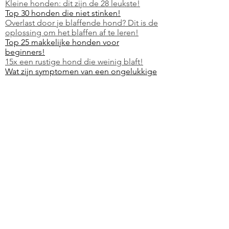
Kleine honden: dit zijn de 28 leukste!
Top 30 honden die niet stinken!
Overlast door je blaffende hond? Dit is de
oplossing om het blaffen af te leren!
Top 25 makkelijke honden voor
beginners!
15x een rustige hond die weinig blaft!
Wat zijn symptomen van een ongelukkige
hond?
Hoeveel pups krijgt een hond?
Wat zijn de symptomen van een stervende
oude hond?
Mijn hond zondert zich af.. wat betekent
dat?
Het complete handboek voor de Jack
Russel review!
Sociale kanalen