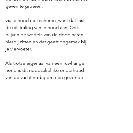
geven te groeien. 
Ga je hond niet scheren, want dat tast 
de uitstraling van je hond aan. Ook 
blijven de wortels van de dode haren 
hierbij zitten en dat geeft ongemak bij 
je viervoeter. 
Als trotse eigenaar van een ruwharige 
hond is dit noodzakelijke onderhoud 
van de vacht nodig om een gezonde 
en blije vriend naast je te hebben 
lopen.
Trouwens..!
Plukken helpt je hond in de zomer ook 
enorm om lekker af te koelen. En weet 