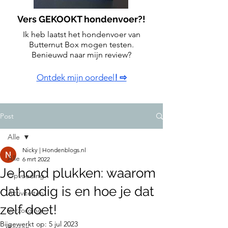
Vers GEKOOKT hondenvoer?!
Ik heb laatst het hondenvoer van
Butternut Box mogen testen.
Benieuwd naar mijn review?
Ontdek mijn oordeel
! ⇨
Post
Alle
Nicky | Hondenblogs.nl
Alle
6 mrt 2022
Je hond plukken: waarom
Opvoeding
dat nodig is en hoe je dat
Activiteiten
zelf doet!
Verzorging
Bijgewerkt op:
5 jul 2023
Rassen