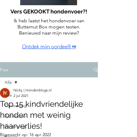
Vers GEKOOKT hondenvoer?!
Ik heb laatst het hondenvoer van
Butternut Box mogen testen.
Benieuwd naar mijn review?
Ontdek mijn oordeel
! ⇨
Post
Alle
Nicky | Hondenblogs.nl
Alle
2 jul 2021
Top 15 kindvriendelijke
Opvoeding
honden met weinig
Activiteiten
haarverlies!
Verzorging
Bijgewerkt op:
16 apr 2022
Rassen