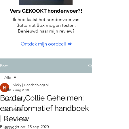
Vers GEKOOKT hondenvoer?!
Ik heb laatst het hondenvoer van
Butternut Box mogen testen.
Benieuwd naar mijn review?
Ontdek mijn oordeel
! ⇨
Post
Alle
Nicky | Hondenblogs.nl
Alle
7 aug 2020
Border Collie Geheimen:
Opvoeding
een informatief handboek
Activiteiten
| Review
Verzorging
Bijgewerkt op:
15 sep 2020
Rassen