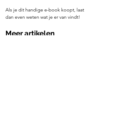
Als je dit handige e-book koopt, laat 
dan even weten wat je er van vindt!
Meer artikelen
Het Labrador Handboek. Is het een 
leerzaam boek en het aanschaffen 
waard?
Border Collie Geheimen: een 
informatief handboek | Review
De 7 belangrijkste dingen waar je op 
moet letten bij de verzorging van je 
hond!
Overlast door je blaffende hond? Dit is 
de oplossing om het blaffen af te leren!
5 verschillende hondenrassen en hun 
karakter!
Reviews