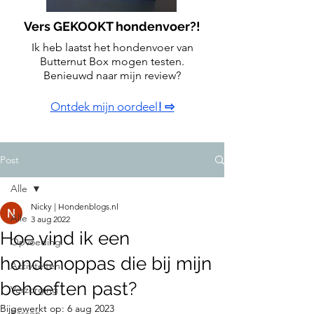
Vers GEKOOKT hondenvoer?!
Ik heb laatst het hondenvoer van
Butternut Box mogen testen.
Benieuwd naar mijn review?
Ontdek mijn oordeel
! ⇨
Post
Alle
Nicky | Hondenblogs.nl
Alle
3 aug 2022
Hoe vind ik een
Opvoeding
hondenoppas die bij mijn
Activiteiten
behoeften past?
Verzorging
Bijgewerkt op:
6 aug 2023
Rassen