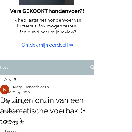
Vers GEKOOKT hondenvoer?!
Ik heb laatst het hondenvoer van
Butternut Box mogen testen.
Benieuwd naar mijn review?
Ontdek mijn oordeel
! ⇨
Post
Alle
Nicky | Hondenblogs.nl
Alle
22 apr 2022
De zin en onzin van een
Opvoeding
automatische voerbak (+
Activiteiten
top 5!)
Verzorging
Rassen