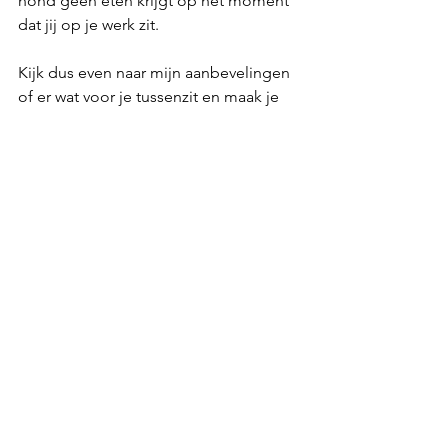
hond geen eten krijgt op het moment 
dat jij op je werk zit.
Kijk dus even naar mijn aanbevelingen 
of er wat voor je tussenzit en maak je 
leven weer een stukje gemakkelijker.
Meer artikelen
De top 10 stoere, unieke en aparte 
halsbanden voor je hond!
Top 10 speelgoed voor je slopende 
hond!
Top 10 beste anti-trektuigjes voor je 
sterke hond!
10x de leukste houten hondenmanden!
10x te gekke mentale spelletjes voor je 
hond!
Algemeen