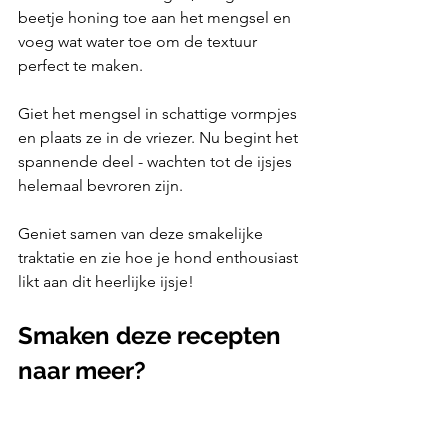
beetje honing toe aan het mengsel en 
voeg wat water toe om de textuur 
perfect te maken.
Giet het mengsel in schattige vormpjes 
en plaats ze in de vriezer. Nu begint het 
spannende deel - wachten tot de ijsjes 
helemaal bevroren zijn.
Geniet samen van deze smakelijke 
traktatie en zie hoe je hond enthousiast 
likt aan dit heerlijke ijsje!
Smaken deze recepten 
naar meer?
Wil je nog meer lekkere recepten om 
af en toe voor je hond te maken? Of wil 
je zelfs je hond z'n dagelijkse voer 