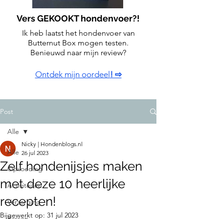
Vers GEKOOKT hondenvoer?!
Ik heb laatst het hondenvoer van
Butternut Box mogen testen.
Benieuwd naar mijn review?
Ontdek mijn oordeel
! ⇨
Post
Alle
Nicky | Hondenblogs.nl
Alle
26 jul 2023
Zelf hondenijsjes maken
Opvoeding
met deze 10 heerlijke
Activiteiten
recepten!
Verzorging
Bijgewerkt op:
31 jul 2023
Rassen