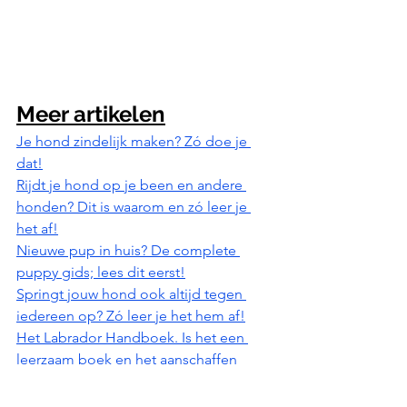
Meer artikelen
J
e hond zindelijk maken? Zó doe je 
dat!
Rijdt je hond op je been en andere 
honden? Dit is waarom en zó leer je 
het af!
Nieuwe pup in huis? De complete 
puppy gids; lees dit eerst!
Springt jouw hond ook altijd tegen 
iedereen op? Zó leer je het hem af!
Het Labrador Handboek. Is het een 
leerzaam boek en het aanschaffen 
waard?
Opvoeding