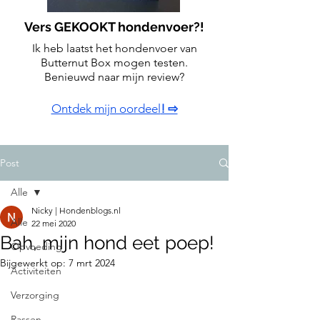
Vers GEKOOKT hondenvoer?!
Ik heb laatst het hondenvoer van
Butternut Box mogen testen.
Benieuwd naar mijn review?
Ontdek mijn oordeel
! ⇨
Post
Alle
Nicky | Hondenblogs.nl
Alle
22 mei 2020
Bah, mijn hond eet poep!
Opvoeding
Bijgewerkt op:
7 mrt 2024
Activiteiten
Verzorging
Rassen