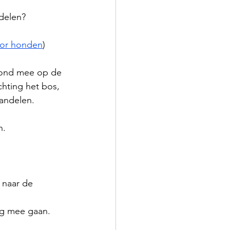
rdelen?
voor honden
)
 hond mee op de 
chting het bos, 
wandelen.
n. 
 naar de 
eg mee gaan. 