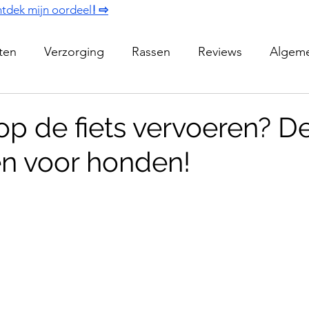
tdek mijn oordeel
! ⇨
iten
Verzorging
Rassen
Reviews
Algem
op de fiets vervoeren? D
en voor honden!