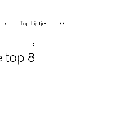
een
Top Lijstjes
e top 8