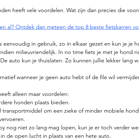
nden heeft vele voordelen. Wat zijn dan precies die voo
len al? Ontdek dan meteen de 
top 8 beste fietskarren 
is eenvoudig in gebruik, zo in elkaar gezet en kun je je
ndien milieuvriendelijk. In no time fiets je met je hond ri
 De auto kun je thuislaten. Zo kunnen jullie lekker lang 
rnatief wanneer je geen auto hebt of de file wil vermijde
eeft alleen maar voordelen:
rdere honden plaats bieden.
al transportmiddel om een zieke of minder mobiele hond
 vervoeren.
y nog niet zo lang mag lopen, kun je er toch verder w
in de open lucht in plaats van een hete auto. 