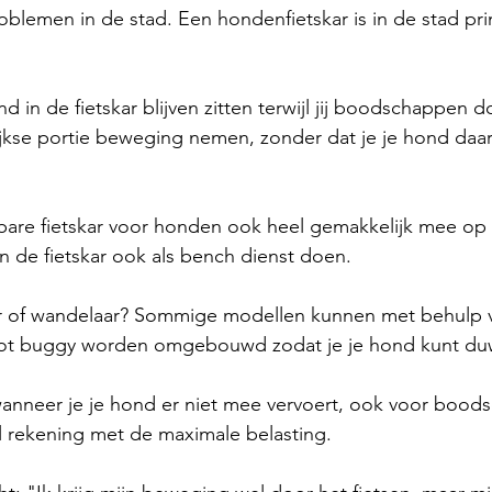
blemen in de stad. Een hondenfietskar is in de stad pri
 in de fietskar blijven zitten terwijl jij boodschappen do
lijkse portie beweging nemen, zonder dat je je hond daar
bare fietskar voor honden ook heel gemakkelijk mee op 
n de fietskar ook als bench dienst doen.
er of wandelaar? Sommige modellen kunnen met behulp 
 tot buggy worden omgebouwd zodat je je hond kunt du
 wanneer je je hond er niet mee vervoert, ook voor boo
 rekening met de maximale belasting.