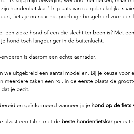
t: "Ik krijg mijn beweging wel door het fietsen, maar mi
 zijn hondenfietskar." In plaats van de gebruikelijke saai
urt, fiets je nu naar dat prachtige bosgebied voor een 
, een zieke hond of een die slecht ter been is? Met een
je hond toch langduriger in de buitenlucht. 
vervoeren is daarom een echte aanrader.
n we uitgebreid een aantal modellen. Bij je keuze voor 
en meerdere zaken een rol, in de eerste plaats de groott
dat je bezit. 
bereid en geïnformeerd wanneer je je 
hond op de fiets 
 alvast een tabel met de 
beste hondenfietskar
 per cate