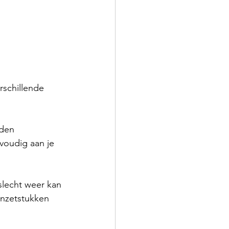
rschillende 
den 
oudig aan je 
slecht weer kan 
nzetstukken 