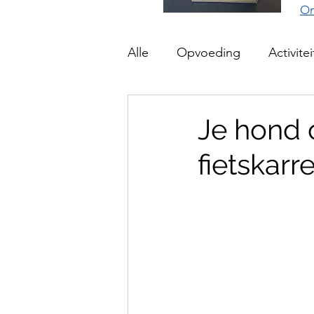
On
Alle
Opvoeding
Activite
Je hond 
fietskarr