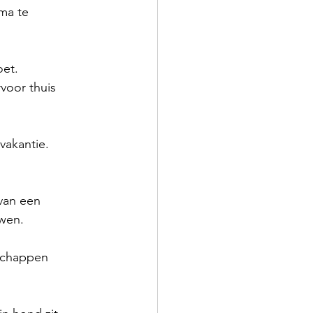
ma te 
et. 
voor thuis 
vakantie.
van een 
wen.
dschappen 