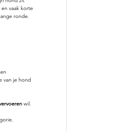
jn hond zit 
e en vaak korte 
lange ronde. 
 
een 
e van je hond 
vervoeren
 wil.
gorie.