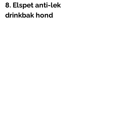
8. Elspet anti-lek 
drinkbak hond
Zoek je een drinkbak voor je hond 
zonder morsen? Deze anti-lek drinkbak 
van Elspet is de ideale manier om het 