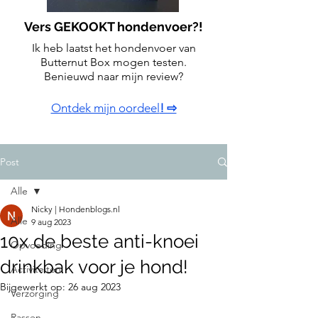
Vers GEKOOKT hondenvoer?!
Ik heb laatst het hondenvoer van
Butternut Box mogen testen.
Benieuwd naar mijn review?
Ontdek mijn oordeel
! ⇨
Post
Alle
Nicky | Hondenblogs.nl
Alle
9 aug 2023
10x de beste anti-knoei
Opvoeding
drinkbak voor je hond!
Activiteiten
Bijgewerkt op:
26 aug 2023
Verzorging
Rassen