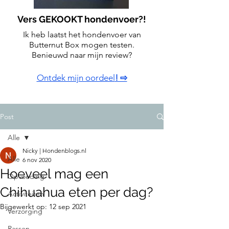
Vers GEKOOKT hondenvoer?!
Ik heb laatst het hondenvoer van
Butternut Box mogen testen.
Benieuwd naar mijn review?
Ontdek mijn oordeel
! ⇨
Post
Alle
Nicky | Hondenblogs.nl
Alle
6 nov 2020
Hoeveel mag een
Opvoeding
Chihuahua eten per dag?
Activiteiten
Bijgewerkt op:
12 sep 2021
Verzorging
Rassen