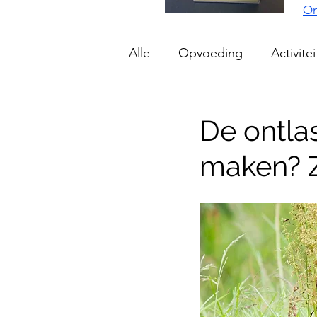
On
Alle
Opvoeding
Activite
De ontla
maken? Z