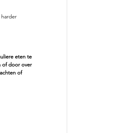
 harder 
liere eten te 
 of door over 
achten of 