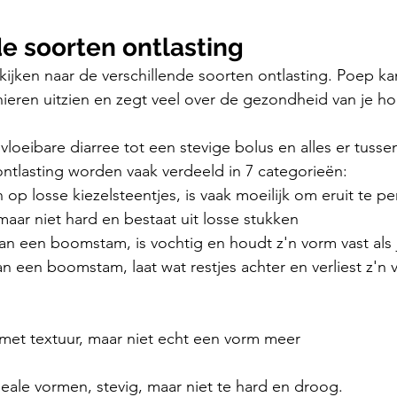
e soorten ontlasting
kijken naar de verschillende soorten ontlasting. Poep kan
ieren uitzien en zegt veel over de gezondheid van je h
vloeibare diarree tot een stevige bolus en alles er tusse
ontlasting worden vaak verdeeld in 7 categorieën:
n op losse kiezelsteentjes, is vaak moeilijk om eruit te p
 maar niet hard en bestaat uit losse stukken
an een boomstam, is vochtig en houdt z'n vorm vast als 
n een boomstam, laat wat restjes achter en verliest z'n v
met textuur, maar niet echt een vorm meer
deale vormen, stevig, maar niet te hard en droog. 