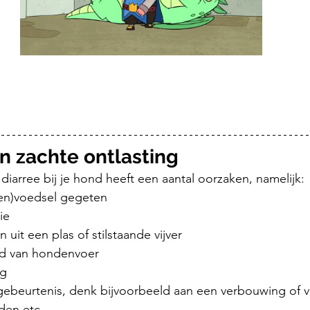
n zachte ontlasting
diarree bij je hond heeft een aantal oorzaken, namelijk:
en)voedsel gegeten
ie
uit een plas of stilstaande vijver
ld van hondenvoer
ng
 gebeurtenis, denk bijvoorbeeld aan een verbouwing of v
den etc.