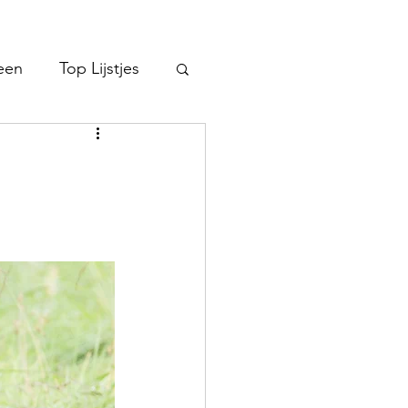
een
Top Lijstjes