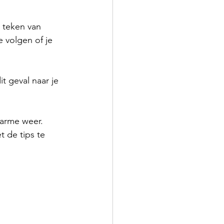
n teken van 
e volgen of je 
t geval naar je 
warme weer. 
 de tips te 