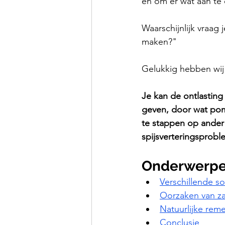
en om er wat aan te
Waarschijnlijk vraag 
maken?"
Gelukkig hebben wij
Je kan de ontlasting
geven, door wat pom
te stappen op ander 
spijsverteringsprobl
Onderwerp
Verschillende so
Oorzaken van za
Natuurlijke rem
Conclusie