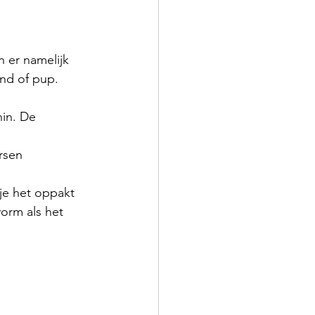
 er namelijk 
ond of pup.
nin. De 
ersen
je het oppakt
orm als het 