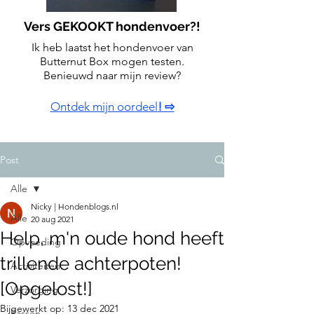
Vers GEKOOKT hondenvoer?!
Ik heb laatst het hondenvoer van
Butternut Box mogen testen.
Benieuwd naar mijn review?
Ontdek mijn oordeel
! ⇨
Post
Alle
Nicky | Hondenblogs.nl
Alle
20 aug 2021
Help, m'n oude hond heeft
Opvoeding
trillende achterpoten!
Activiteiten
[Opgelost!]
Verzorging
Bijgewerkt op:
13 dec 2021
Rassen