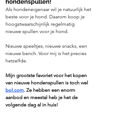
hondenspullen!
Als hondeneigenaar wil je natuurlijk het 
beste voor je hond. Daarom koop je 
hoogstwaarschijnlijk regelmatig 
nieuwe spullen voor je hond.
Nieuwe speeltjes, nieuwe snacks, een 
nieuwe bench. Voor mij is het precies 
hetzelfde. 
Mijn grootste favoriet voor het kopen 
van nieuwe hondenspullen is toch wel 
bol.com
. Ze hebben een enorm 
aanbod en meestal heb je het de 
volgende dag al in huis!
Zelfs met het enorme aanbod heeft 
bol niet altijd wat ik zoek. In dat geval 
is mijn eerstvolgende keus vaak 