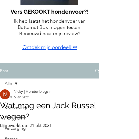
Vers GEKOOKT hondenvoer?!
Ik heb laatst het hondenvoer van
Butternut Box mogen testen.
Benieuwd naar mijn review?
Ontdek mijn oordeel
! ⇨
Post
Alle
Nicky | Hondenblogs.nl
Alle
6 jan 2021
Wat mag een Jack Russel
Opvoeding
wegen?
Activiteiten
Bijgewerkt op:
21 okt 2021
Verzorging
Rassen