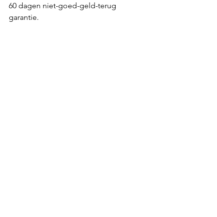
60 dagen niet-goed-geld-terug 
garantie.
Je hebt dus niets te verliezen! Probeer 
het nu!