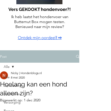
Vers GEKOOKT hondenvoer?!
Ik heb laatst het hondenvoer van
Butternut Box mogen testen.
Benieuwd naar mijn review?
Ontdek mijn oordeel
! ⇨
Post
Alle
Nicky | Hondenblogs.nl
Alle
8 mei 2020
Hoelang kan een hond
Opvoeding
alleen zijn?
Activiteiten
Bijgewerkt op:
1 dec 2020
Verzorging
Rassen