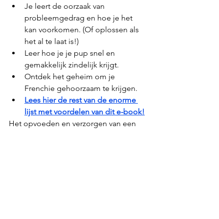
Je leert de oorzaak van 
probleemgedrag en hoe je het 
kan voorkomen. (Of oplossen als 
het al te laat is!)
Leer hoe je je pup snel en 
gemakkelijk zindelijk krijgt.
Ontdek het geheim om je 
Frenchie gehoorzaam te krijgen.
Lees hier de rest van de enorme 
lijst met voordelen van dit e-book!
Het opvoeden en verzorgen van een 
Franse Bulldog kan een behoorlijke 
klus zijn, aangezien het een flink 
koppig ras is.
Weet je niet zeker of het wat voor jou 
is? Geen zorgen, als je binnen 60 
dagen niet tevreden bent, dan krijg je 
meteen je geld terug, zonder lastige 