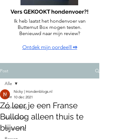
Vers GEKOOKT hondenvoer?!
Ik heb laatst het hondenvoer van
Butternut Box mogen testen.
Benieuwd naar mijn review?
Ontdek mijn oordeel
! ⇨
Post
Alle
Nicky | Hondenblogs.nl
Alle
10 dec 2021
Zó leer je een Franse
Opvoeding
Bulldog alleen thuis te
Activiteiten
blijven!
Verzorging
Rassen