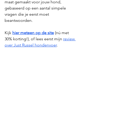
maat gemaakt voor jouw hond, 
gebaseerd op een aantal simpele 
vragen die je eerst moet 
beantwoorden.
Kijk 
hier meteen op de site
 (nú met 
30% korting!), of lees eerst mijn 
review 
over Just Russel hondenvoer
.
Just Russel heeft al hondenvoer vanaf 
€19,99 per maand!
Nog een gratis tip:
De dierenartskosten kunnen met een 
pup aardig in de papieren lopen. Om 
flinke dierenartskosten te voorkomen, 
kan ik je zeker aanraden om een 
hondenverzekering af te sluiten.