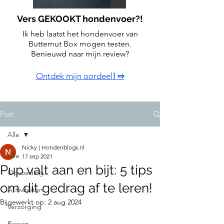
Vers GEKOOKT hondenvoer?!
Ik heb laatst het hondenvoer van
Butternut Box mogen testen.
Benieuwd naar mijn review?
Ontdek mijn oordeel
! ⇨
Post
Alle
Nicky | Hondenblogs.nl
Alle
17 sep 2021
Pup valt aan en bijt: 5 tips
Opvoeding
om dit gedrag af te leren!
Activiteiten
Bijgewerkt op:
2 aug 2024
Verzorging
Rassen