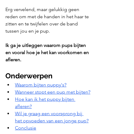
Erg vervelend, maar gelukkig geen 
reden om met de handen in het haar te 
zitten en te twijfelen over de band 
tussen jou en je pup. 
Ik ga je uitleggen waarom pups bijten 
en vooral hoe je het kan voorkomen en 
afleren. 
Onderwerpen
Waarom bijten puppy's?
Wanneer stopt een pup met bijten?
Hoe kan ik het puppy bijten 
afleren?
Wil je graag een voorsprong bij 
het opvoeden van een jonge pup?
Conclusie