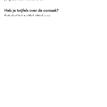
Heb je twijfels over de oorzaak? 
Schakel bij twijfel altijd een 
deskundige in en ga liever een keer te 
veel dan een keer te weinig naar de 
dierenarts. 
Want zeg nou zelf, op een slechte 
adem van je pup zit je toch niet te 
wachten?
Meer artikelen
10x het leukste puppy speelgoed voor 
in de bench!
Puppy opvoeden? De 10 beste tips 
voor het opvoeden van een jonge 
hond!
Hoe vaak moet je je pup uitlaten?