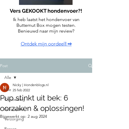
Vers GEKOOKT hondenvoer?!
Ik heb laatst het hondenvoer van
Butternut Box mogen testen.
Benieuwd naar mijn review?
Ontdek mijn oordeel
! ⇨
Post
Alle
Nicky | Hondenblogs.nl
Alle
25 feb 2022
Pup stinkt uit bek: 6
Opvoeding
oorzaken & oplossingen!
Activiteiten
Bijgewerkt op:
2 aug 2024
Verzorging
Rassen