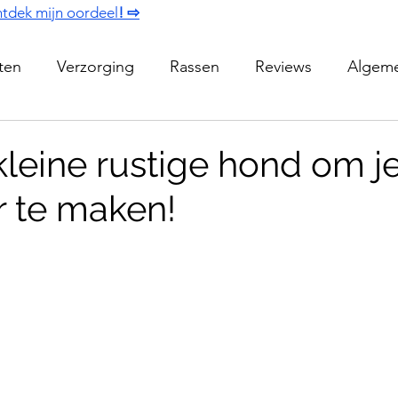
tdek mijn oordeel
! ⇨
iten
Verzorging
Rassen
Reviews
Algem
leine rustige hond om je
r te maken!