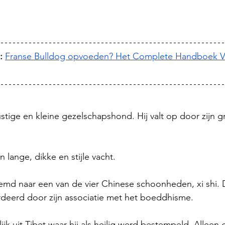
:
Franse Bulldog opvoeden? Het Complete Handboek V
ustige en kleine gezelschapshond. Hij valt op door zijn g
 lange, dikke en stijle vacht.
oemd naar een van de vier Chinese schoonheden, xi shi.
deerd door zijn associatie met het boeddhisme. 
jk uit Tibet waar hij als heilig werd bestempeld. Alleen 