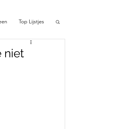
een
Top Lijstjes
 niet