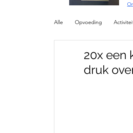
On
Alle
Opvoeding
Activite
20x een k
druk ove