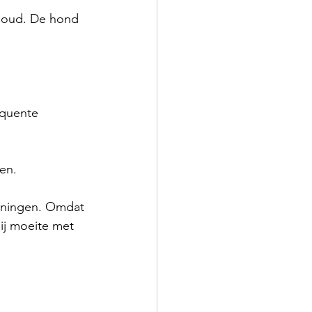
r oud. De hond 
equente 
en.
anningen. Omdat 
hij moeite met 