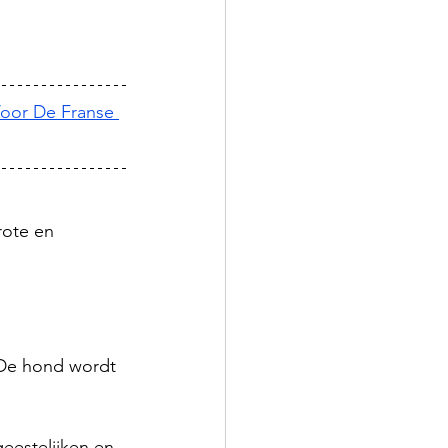
oor De Franse 
rote en 
 De hond wordt 
geestelijken en 