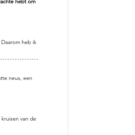
dachte hebt om 
. Daarom heb ik 
atte neus, een 
 kruisen van de 